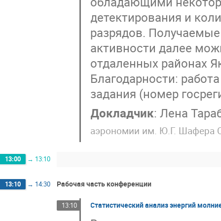
обладающими некотор
детектирования и кол
разрядов. Получаемые
активности далее мож
отдаленных районах Я
Благодарности: работа
задания (номер госрег
Докладчик
:
Лена Тара
аэрономии им. Ю.Г. Шафера
13:00
→
13:10
Рабочая часть конференции
13:10
→
14:30
Статистический анализ энергий молни
13:10