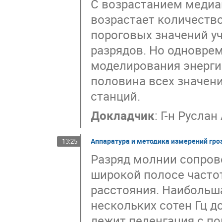
С возрастанием медиа
возрастает количеств
пороговых значений у
разрядов. Но одновре
моделирования энергий
половина всех значени
станций.
Докладчик
:
Г-н
Руслан
Аппаратура и методика измерений гро
13:25
Разряд молнии сопров
широкой полосе часто
расстояния. Наибольша
нескольких сотен Гц д
лежит пеленгация с 