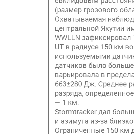
евклидовым расстояни
(размер грозового обл
Охватываемая наблюд
центральной Якутии им
WWLLN зафиксировал 12
UT в радиусе 150 км в
используемыми датчик
датчиков было больше 
варьировала в предел
663±280 Дж. Среднее р
разряда, определенное
— 1 км.
Stormtracker дал бол
и азимута из-за близк
Ограниченные 150 км 