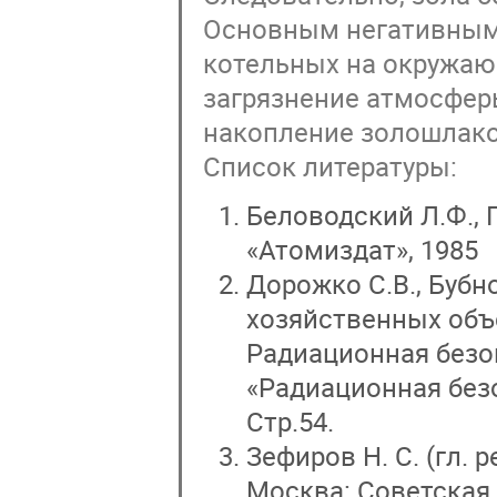
Основным негативным
котельных на окружаю
загрязнение атмосфер
накопление золошлако
Список литературы:
Беловодский Л.Ф., Г
«Атомиздат», 1985
Дорожко С.В., Бубно
хозяйственных объ
Радиационная безопа
«Радиационная безоп
Стр.54.
Зефиров Н. С. (гл. 
Москва: Советская э