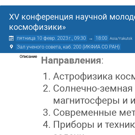
XV конференция научной молод
космофизики»
пятница 10 февр. 2023 г., 09:30
→
18:00
Asia/Yakutsk
Зал ученого совета, каб. 200 (ИКФИА СО РАН)
Направления
:
Описание
Астрофизика косм
Солнечно-земная 
магнитосферы и 
Современные мет
Приборы и техник