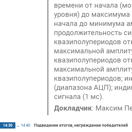
времени от начала (м
уровня) до максимума 
начала до минимума а
продолжительность си
квазиполупериодов отн
максимальной амплиту
квазиполупериодов отн
максимальной амплиту
квазиполупериодов; и
(диапазона АЦП); инд
сигнала (1 мс).
Докладчик
:
Максим Пе
Подведение итогов, награждение победителей
14:30
→
14:40