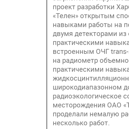
проект разработки Ха
«Телен» открытым спо
навыками работы на п
двумя детекторами из 
практическими навыка
встроенным ОЧГ trans
на радиометр объемно
практическими навыка
жидкосцинтилляционн
широкодиапазонном до
радиоэкологическое с
месторождения ОАО «Т
проделали немалую ра
несколько работ.