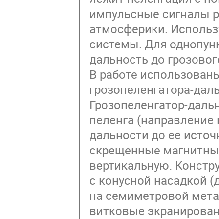
импульсные сигналы р
атмосферики. Использ
системы. Для однопун
дальность до грозовог
В работе использован
грозопеленгатора-дал
Грозопеленгатор-даль
пеленга (направление 
дальности до ее источ
скрещенные магнитные
вертикальную. Констр
с конусной насадкой (
на семиметровой мета
витковые экранирова