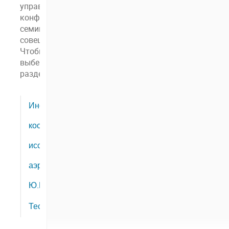
управлять
конференциями,
семинарами и
совещаниями.
Чтобы начать,
выберите
раздел ниже.
Институт
Разделы
космофизических
в
ФИЦ
исследований и
ЯНЦ
аэрономии им.
СО
РАН
Ю.Г. Шафера
Тесты
Защищённый