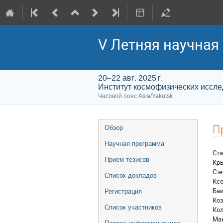
V Летняя научна
20–22 авг. 2025 г.
Институт космофизических иссл
Часовой пояс Asia/Yakutsk
Меню
П
Обзор
мероприятия
Научная программа
Ста
Прием тезисов
Кры
Сте
Список докладов
Ксе
Баи
Регистрация
Коз
Список участников
Кол
Мак