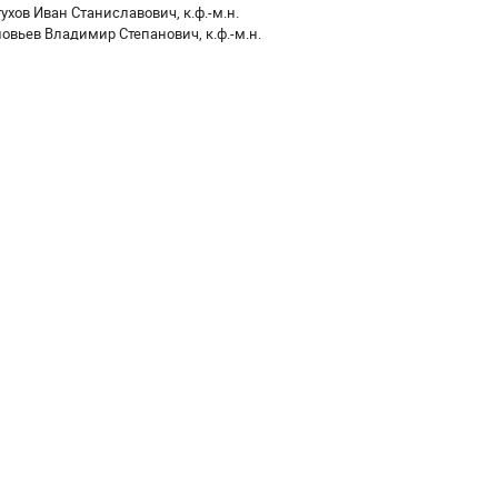
ухов Иван Станиславович, к.ф.-м.н.
овьев Владимир Степанович, к.ф.-м.н.