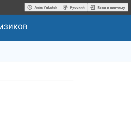
Asia/Yakutsk
Русский
Вход в систему
изиков