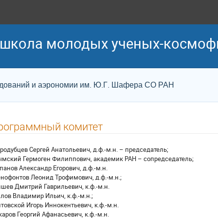
я школа молодых ученых-космоф
едований и аэрономии им. Ю.Г. Шафера СО РАН
рограммный комитет
родубцев Сергей Анатольевич, д.ф.-м.н. – председатель;
мский Гермоген Филиппович, академик РАН – сопредседатель;
панов Александр Егорович, д.ф.-м.н.
нофонтов Леонид Трофимович, д.ф.-м.н.;
шев Дмитрий Гаврильевич, к.ф.-м.н.
лов Владимир Ильич, к.ф.-м.н.;
товской Игорь Иннокентьевич, к.ф.-м.н.
аров Георгий Афанасьевич, к.ф.-м.н.