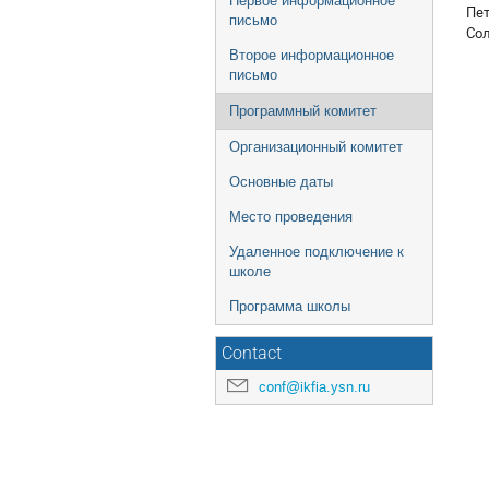
Первое информационное
Пет
письмо
Сол
Второе информационное
письмо
Программный комитет
Организационный комитет
Основные даты
Место проведения
Удаленное подключение к
школе
Программа школы
Contact
conf@ikfia.ysn.ru