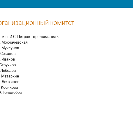
рганизационный комитет
.-м.н. И.С. Петров - председатель
. Мохначевская
. Муксунов
. Соколов
. Иванов
. Стручков
. Лебедев
. Матаркин
. Боякинов
. Кобякова
. Гололобов