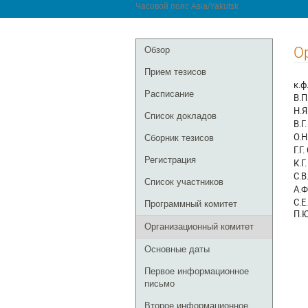
Часовой пояс Asia/Yakutsk
Меню
О
Обзор
мероприятия
Прием тезисов
к.ф
Расписание
В.П
Н.Я
Список докладов
В.Г
О.Н
Сборник тезисов
Г.Г
Регистрация
К.Г
С.В
Список участников
А.Ф
С.Е
Программный комитет
П.Ю
Организационный комитет
Основные даты
Первое информационное
письмо
Второе информационное