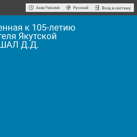
Asia/Yakutsk
Русский
Вход в систему
енная к 105-летию
теля Якутской
 ШАЛ Д.Д.