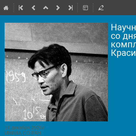
Научн
со дн
компл
Крас
16 декабря 2025 г.
ИКФИА СО РАН