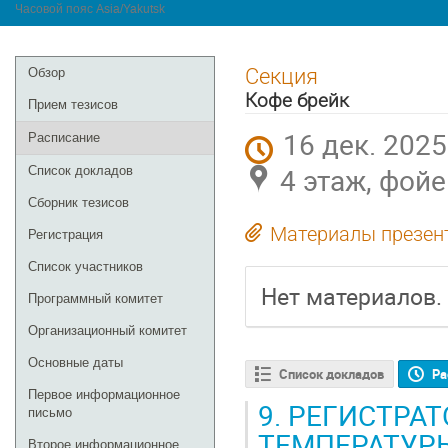
Часовой пояс Asia/Yakutsk
Меню
Секция
Обзор
мероприятия
Кофе брейк
Прием тезисов
16 дек. 2025 
Расписание
4 этаж, фой
Список докладов
Сборник тезисов
Материалы презен
Регистрация
Список участников
Нет материалов.
Программный комитет
Организационный комитет
Основные даты
Список докладов
Ра
Первое информационное
9.
РЕГИСТРАТ
письмо
ТЕМПЕРАТУР
Второе информационное