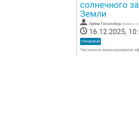
солнечного за
на
Земли
страницу
доклада
Артем Гололобов
(
ИКФИА СО
16.12.2025, 10
стендовый
Численное моделирование эфф
Перейти
на
страницу
доклада