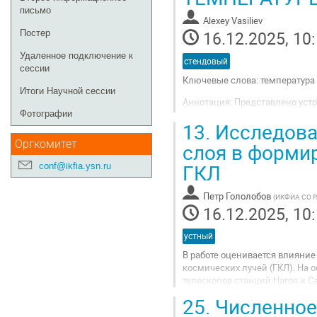
письмо
Alexey Vasiliev
16.12.2025, 10
Постер
Удаленное подключение к
стендовый
сессии
Ключевые слова: температура 
Итоги Научной сессии
Аннотация: Представлено устр
Фотографии
для мониторинга на радиопол
13.
Исследован
ИКФИА СО РАН). Изменения те
Оргкомитет
слоя в форми
Перейти
на
ГКЛ
conf@ikfia.ysn.ru
страницу
доклада
Петр Гололобов
(
ИКФИА СО 
16.12.2025, 10
устный
В работе оценивается влияние
космических лучей (ГКЛ). На
телескопов станций Нагоя и С
солнечной активности. Показа
25.
Численное
Перейти