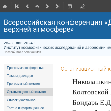
Всероссийская конференция «
верхней атмосфере»
28–31 авг. 2024 г.
Институт космофизических исследований и аэрономии и
Часовой пояс Asia/Yakutsk
Меню
Организационный к
Программа конференции
мероприятия
Тезисы докладов
Николашкин С
Программный комитет
Колтовской И
Организационный комитет
Список участников
Бондарь Е.Д.
Третье информационное