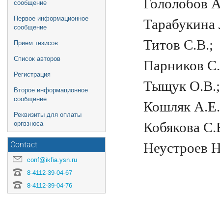
Гололобов А.
сообщение
Первое информационное
Тарабукина Л
сообщение
Титов С.В.;
Прием тезисов
Список авторов
Парников С.
Регистрация
Тыщук О.В.
Второе информационное
сообщение
Кошляк А.Е.
Реквизиты для оплаты
Кобякова С.Е
оргвзноса
Неустроев Н
Contact
conf@ikfia.ysn.ru
8-4112-39-04-67
8-4112-39-04-76