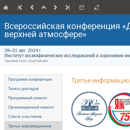
Всероссийская конференция «
верхней атмосфере»
28–31 авг. 2024 г.
Институт космофизических исследований и аэрономии и
Часовой пояс Asia/Yakutsk
Меню
Третье информацио
Программа конференции
мероприятия
Тезисы докладов
Программный комитет
Организационный комитет
Список участников
Третье информационное