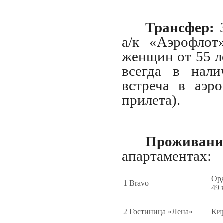
Трансфер:
а/к «Аэрофло
женщин от 55 л
всегда в нали
встреча в аэр
прилета).
Проживан
апартаментах:
Ор
1
Bravo
49 
2
Гостиница «Лена»
Кир