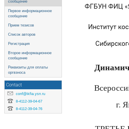
сообщение
ФГБУН ФИЦ «Я
Первое информационное
сообщение
Институт ко
Прием тезисов
Список авторов
Сибирског
Регистрация
Второе информационное
сообщение
Динамиче
Реквизиты для оплаты
оргвзноса
Contact
Всеросси
conf@ikfia.ysn.ru
8-4112-39-04-67
г. 
8-4112-39-04-76
ТРЕТЬЕ