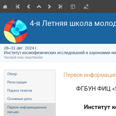
4-я Летняя школа моло
28–31 авг. 2024 г.
Институт космофизических исследований и аэрономии и
Часовой пояс Asia/Yakutsk
Меню
Первое информаци
Обзор
мероприятия
Регистрация
ФГБУН ФИЦ «Я
Подача тезисов
Основные даты
Институт 
Первое информационное
письмо