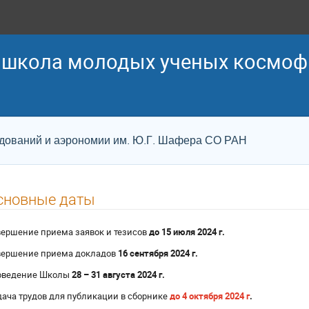
я школа молодых ученых космо
едований и аэрономии им. Ю.Г. Шафера СО РАН
сновные даты
ершение приема заявок и тезисов
до 15 июля
2024 г.
вершение приема докладов
1
6
сентября
2024 г.
оведение Школы
28 – 31 августа
2024 г.
ача трудов для публикации в сборнике
до 4 октября 2024 г
.