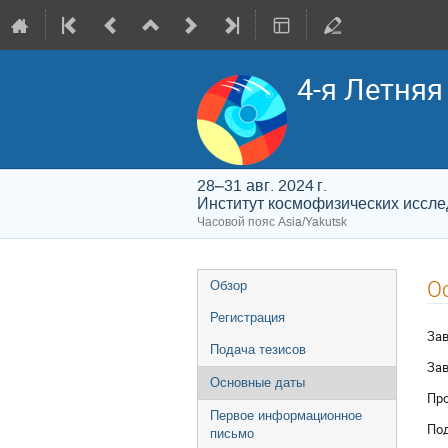
4-я Летня
28–31 авг. 2024 г.
Институт космофизических иссл
Часовой пояс Asia/Yakutsk
Меню
О
Обзор
мероприятия
Регистрация
Зав
Подача тезисов
За
Основные даты
Пр
Первое информационное
Под
письмо