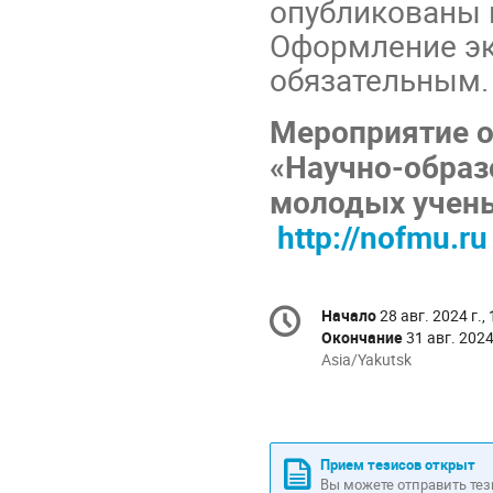
опубликованы 
Оформление эк
обязательным.
Мероприятие о
«
Научно-обра
молодых учены
http
://
nofmu
.
ru
Информация
Начало
28 авг. 2024 г.,
Дата/
о
Окончание
31 авг. 2024
время
конференции
Всё
Asia/Yakutsk
время
указано
в
Asia/Yakutsk
Прием тезисов открыт
Вы можете отправить тез