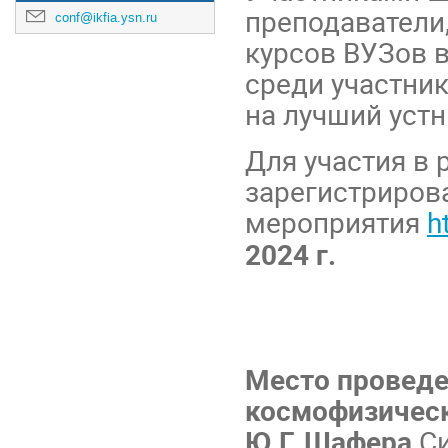
преподаватели
conf@ikfia.ysn.ru
курсов ВУЗов в
среди участни
на лучший уст
Для участия в
зарегистрирова
мероприятия
h
2024 г.
Место проведе
космофизическ
Ю.Г. Шафера
Си