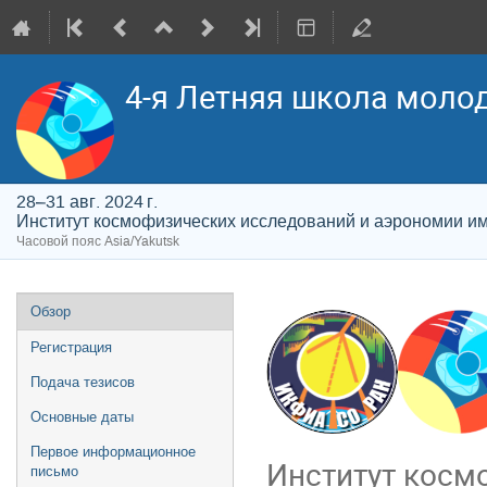
4-я Летняя школа моло
28–31 авг. 2024 г.
Институт космофизических исследований и аэрономии и
Часовой пояс Asia/Yakutsk
Меню
Обзор
мероприятия
Регистрация
Подача тезисов
Основные даты
Первое информационное
Институт косм
письмо